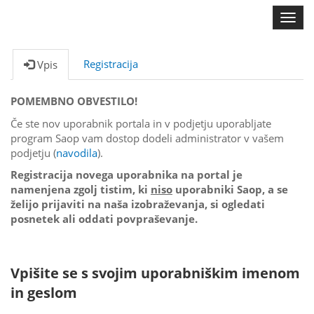
SAOP
Toggl
navig
Registracija
Vpis
POMEMBNO OBVESTILO!
Če ste nov uporabnik portala in v podjetju uporabljate
program Saop vam dostop dodeli administrator v vašem
podjetju (
navodila
).
Registracija novega uporabnika na portal je
namenjena zgolj tistim, ki
niso
uporabniki Saop, a se
želijo prijaviti na naša izobraževanja, si ogledati
posnetek ali oddati povpraševanje.
Vpišite se s svojim uporabniškim imenom
in geslom